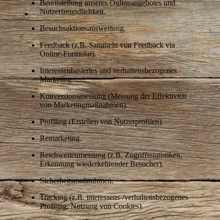
Bereitstellung unseres Onlineangebotes und
Nutzerfreundlichkeit.
Besuchsaktionsauswertung.
Feedback (z.B. Sammeln von Feedback via
Online-Formular).
Interessenbasiertes und verhaltensbezogenes
Marketing.
Konversionsmessung (Messung der Effektivität
von Marketingmaßnahmen).
Profiling (Erstellen von Nutzerprofilen).
Remarketing.
Reichweitenmessung (z.B. Zugriffsstatistiken,
Erkennung wiederkehrender Besucher).
Sicherheitsmaßnahmen.
Tracking (z.B. interessens-/verhaltensbezogenes
Profiling, Nutzung von Cookies).