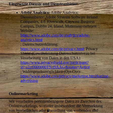
Eingesetzte Dienste und Diensteanbieter:
Adobe Analytics:
Adobe Analytics;
Dienstanbieter: Adobe Systems Software Ireland
Companies, 4-6 Riverwalk, Citywest Business
Campus, Dublin 24, Irland, Mutterunternehmen: ;
Website:
https://www.adobe.com/de/analytics/adobe-
analytics.html
; Datenschutzerklärung:
https://www.adobe.com/de/privacy.html
; Privacy
Shield (Gewährleistung Datenschutzniveau bei
Verarbeitung von Daten in den USA):
https://www.privacyshield.gov/participant?
id=a2zt0000000TNo9AAG&status=Active
; Widerspruchsmöglichkeit (Opt-Out):
https://www.adobe.com/privacy/marketing.html#online-
advertising
.
Onlinemarketing
Wir verarbeiten personenbezogene Daten zu Zwecken des
Onlinemarketings, worunter insbesondere die Vermarktung
von Werbeflächen oder Darstellung von werbenden und