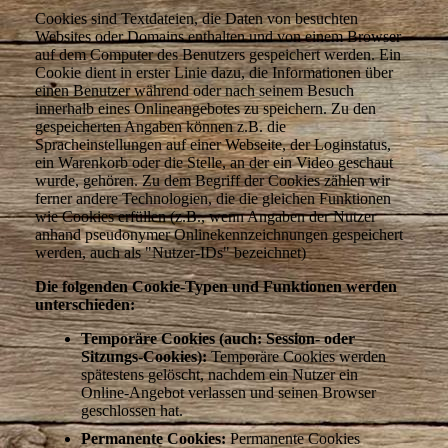
Cookies sind Textdateien, die Daten von besuchten
Websites oder Domains enthalten und von einem Browser
auf dem Computer des Benutzers gespeichert werden. Ein
Cookie dient in erster Linie dazu, die Informationen über
einen Benutzer während oder nach seinem Besuch
innerhalb eines Onlineangebotes zu speichern. Zu den
gespeicherten Angaben können z.B. die
Spracheinstellungen auf einer Webseite, der Loginstatus,
ein Warenkorb oder die Stelle, an der ein Video geschaut
wurde, gehören. Zu dem Begriff der Cookies zählen wir
ferner andere Technologien, die die gleichen Funktionen
wie Cookies erfüllen (z.B., wenn Angaben der Nutzer
anhand pseudonymer Onlinekennzeichnungen gespeichert
werden, auch als "Nutzer-IDs" bezeichnet)
Die folgenden Cookie-Typen und Funktionen werden
unterschieden:
Temporäre Cookies (auch: Session- oder
Sitzungs-Cookies):
Temporäre Cookies werden
spätestens gelöscht, nachdem ein Nutzer ein
Online-Angebot verlassen und seinen Browser
geschlossen hat.
Permanente Cookies:
Permanente Cookies