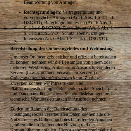
Beantwortung von Anfragen.
Rechtsgrundlagen:
Vertragserfüllung und
vorvertragliche Anfragen (Art. 6 Abs. 1 S. 1 lit. b.
DSGVO), Berechtigte Interessen (Art. 6 Abs. 1
S. 1 lit. f. DSGVO), Einwilligung (Art. 6 Abs. 1
S. 1 lit. a DSGVO), Schutz lebenswichtiger
Interessen (Art. 6 Abs. 1 S. 1 lit. d. DSGVO).
Bereitstellung des Onlineangebotes und Webhosting
Um unser Onlineangebot sicher und effizient bereitstellen
zu können, nehmen wir die Leistungen von einem oder
mehreren Webhosting-Anbietern in Anspruch, von deren
Servern (bzw. von ihnen verwalteten Servern) das
Onlineangebot abgerufen werden kann. Zu diesen
Zwecken können wir Infrastruktur- und
Plattformdienstleistungen, Rechenkapazität, Speicherplatz
und Datenbankdienste sowie Sicherheitsleistungen und
technische Wartungsleistungen in Anspruch nehmen.
Zu den im Rahmen der Bereitstellung des
Hostingangebotes verarbeiteten Daten können alle die
Nutzer unseres Onlineangebotes betreffenden Angaben
gehören, die im Rahmen der Nutzung und der
Kommunikation anfallen. Hierzu gehören regelmäßig die