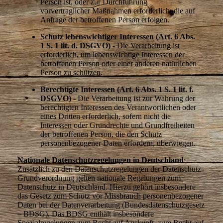
Person ist, oder zur Durchführung
vorvertraglicher Maßnahmen erforderlich, die auf
Anfrage der betroffenen Person erfolgen.
Schutz lebenswichtiger Interessen (Art. 6 Abs.
1 S. 1 lit. d. DSGVO)
- Die Verarbeitung ist
erforderlich, um lebenswichtige Interessen der
betroffenen Person oder einer anderen natürlichen
Person zu schützen.
Berechtigte Interessen (Art. 6 Abs. 1 S. 1 lit. f.
DSGVO)
- Die Verarbeitung ist zur Wahrung der
berechtigten Interessen des Verantwortlichen oder
eines Dritten erforderlich, sofern nicht die
Interessen oder Grundrechte und Grundfreiheiten
der betroffenen Person, die den Schutz
personenbezogener Daten erfordern, überwiegen.
Nationale Datenschutzregelungen in Deutschland
:
Zusätzlich zu den Datenschutzregelungen der Datenschutz-
Grundverordnung gelten nationale Regelungen zum
Datenschutz in Deutschland. Hierzu gehört insbesondere
das Gesetz zum Schutz vor Missbrauch personenbezogener
Daten bei der Datenverarbeitung (Bundesdatenschutzgesetz
– BDSG). Das BDSG enthält insbesondere
Spezialregelungen zum Recht auf Auskunft, zum Recht auf