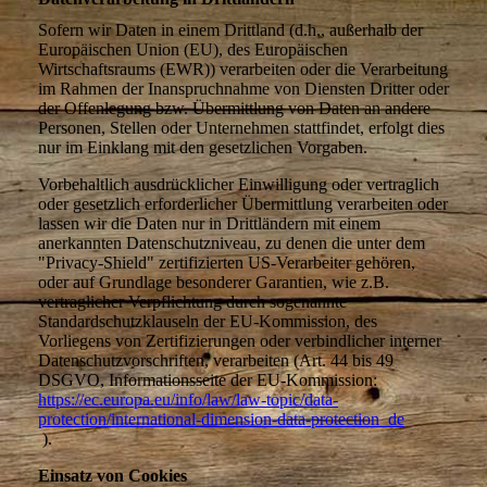
Sofern wir Daten in einem Drittland (d.h., außerhalb der
Europäischen Union (EU), des Europäischen
Wirtschaftsraums (EWR)) verarbeiten oder die Verarbeitung
im Rahmen der Inanspruchnahme von Diensten Dritter oder
der Offenlegung bzw. Übermittlung von Daten an andere
Personen, Stellen oder Unternehmen stattfindet, erfolgt dies
nur im Einklang mit den gesetzlichen Vorgaben.
Vorbehaltlich ausdrücklicher Einwilligung oder vertraglich
oder gesetzlich erforderlicher Übermittlung verarbeiten oder
lassen wir die Daten nur in Drittländern mit einem
anerkannten Datenschutzniveau, zu denen die unter dem
"Privacy-Shield" zertifizierten US-Verarbeiter gehören,
oder auf Grundlage besonderer Garantien, wie z.B.
vertraglicher Verpflichtung durch sogenannte
Standardschutzklauseln der EU-Kommission, des
Vorliegens von Zertifizierungen oder verbindlicher interner
Datenschutzvorschriften, verarbeiten (Art. 44 bis 49
DSGVO, Informationsseite der EU-Kommission:
https://ec.europa.eu/info/law/law-topic/data-
protection/international-dimension-data-protection_de
).
Einsatz von Cookies