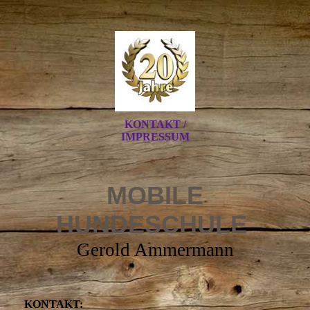
KONTAKT /
IMPRESSUM
MOBILE
HUNDESCHULE
Gerold Ammermann
KONTAKT: