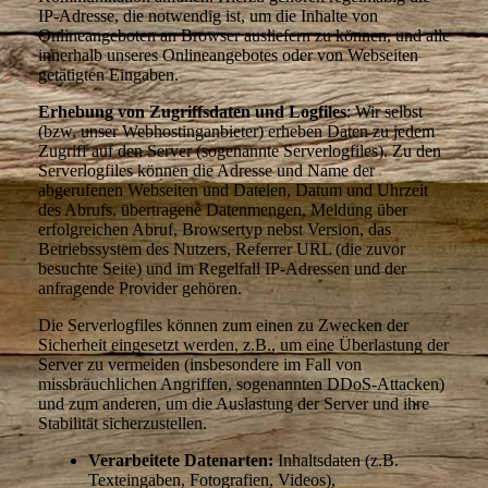
IP-Adresse, die notwendig ist, um die Inhalte von
Onlineangeboten an Browser ausliefern zu können, und alle
innerhalb unseres Onlineangebotes oder von Webseiten
getätigten Eingaben.
Erhebung von Zugriffsdaten und Logfiles
: Wir selbst
(bzw. unser Webhostinganbieter) erheben Daten zu jedem
Zugriff auf den Server (sogenannte Serverlogfiles). Zu den
Serverlogfiles können die Adresse und Name der
abgerufenen Webseiten und Dateien, Datum und Uhrzeit
des Abrufs, übertragene Datenmengen, Meldung über
erfolgreichen Abruf, Browsertyp nebst Version, das
Betriebssystem des Nutzers, Referrer URL (die zuvor
besuchte Seite) und im Regelfall IP-Adressen und der
anfragende Provider gehören.
Die Serverlogfiles können zum einen zu Zwecken der
Sicherheit eingesetzt werden, z.B., um eine Überlastung der
Server zu vermeiden (insbesondere im Fall von
missbräuchlichen Angriffen, sogenannten DDoS-Attacken)
und zum anderen, um die Auslastung der Server und ihre
Stabilität sicherzustellen.
Verarbeitete Datenarten:
Inhaltsdaten (z.B.
Texteingaben, Fotografien, Videos),