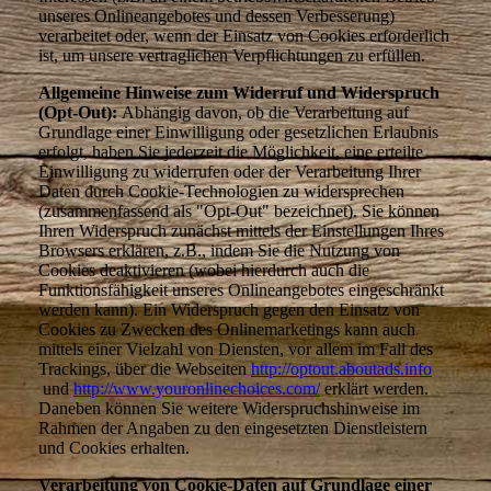
unseres Onlineangebotes und dessen Verbesserung)
verarbeitet oder, wenn der Einsatz von Cookies erforderlich
ist, um unsere vertraglichen Verpflichtungen zu erfüllen.
Allgemeine Hinweise zum Widerruf und Widerspruch
(Opt-Out):
Abhängig davon, ob die Verarbeitung auf
Grundlage einer Einwilligung oder gesetzlichen Erlaubnis
erfolgt, haben Sie jederzeit die Möglichkeit, eine erteilte
Einwilligung zu widerrufen oder der Verarbeitung Ihrer
Daten durch Cookie-Technologien zu widersprechen
(zusammenfassend als "Opt-Out" bezeichnet). Sie können
Ihren Widerspruch zunächst mittels der Einstellungen Ihres
Browsers erklären, z.B., indem Sie die Nutzung von
Cookies deaktivieren (wobei hierdurch auch die
Funktionsfähigkeit unseres Onlineangebotes eingeschränkt
werden kann). Ein Widerspruch gegen den Einsatz von
Cookies zu Zwecken des Onlinemarketings kann auch
mittels einer Vielzahl von Diensten, vor allem im Fall des
Trackings, über die Webseiten
http://optout.aboutads.info
und
http://www.youronlinechoices.com/
erklärt werden.
Daneben können Sie weitere Widerspruchshinweise im
Rahmen der Angaben zu den eingesetzten Dienstleistern
und Cookies erhalten.
Verarbeitung von Cookie-Daten auf Grundlage einer