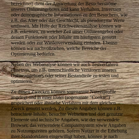
bezeichnet) dient der Auswertung der Besucherströme
unseres Onlineangebotes und kann Verhalten, Interessen
oder demographische Informationen zu den Besuchern, wie
z.B. das Alter oder das Geschlecht, als pseudonyme Werte
umfassen. Mit Hilfe der Reichweitenanalyse können wir
z.B. erkennen, zu welcher Zeit unser Onlineangebot oder
dessen Funktionen oder Inhalte am häufigsten genutzt
werden oder zur Wiederverwendung einladen. Ebenso
können wir nachvollziehen, welche Bereiche der
Optimierung bedürfen.
Neben der Webanalyse können wir auch Testverfahren
einsetzen, um z.B. unterschiedliche Versionen unseres
Onlineangebotes oder seiner Bestandteile zu testen und
optimieren.
Zu diesen Zwecken können sogenannte Nutzerprofile
angelegt und in einer Datei (sogenannte "Cookie")
gespeichert oder ähnliche Verfahren mit dem gleichen
Zweck genutzt werden. Zu diesen Angaben können z.B.
betrachtete Inhalte, besuchte Webseiten und dort genutzte
Elemente und technische Angaben, wie der verwendete
Browser, das verwendete Computersystem sowie Angaben
zu Nutzungszeiten gehören. Sofern Nutzer in die Erhebung
ihrer Standortdaten eingewilligt haben, können je nach