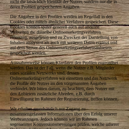
nicht die tatsächlich Identität der Nutzer, sondern nur die in
deren Profilen gespeicherten Angaben.
Die Angaben in den Profilen werden im Regelfall in den
Cookies oder mittels ähnlicher Verfahren gespeichert. Diese
Cookies können später generell auch auf anderen
Webseiten die dasselbe Onlinemarketingverfahren
einsetzen, ausgelesen und zu Zwecken der Darstellung von
Inhalten analysiert als auch mit weiteren Daten ergänzt und
auf dem Server des Onlinemarketingverfahrensanbieters
gespeichert werden.
Ausnahmsweise können Klardaten den Profilen zugeordnet
werden. Das ist der Fall, wenn die Nutzer z.B. Mitglieder
eines sozialen Netzwerks sind, dessen
Onlinemarketingverfahren wir einsetzen und das Netzwerk
die Profile der Nutzer im den vorgenannten Angaben
verbindet. Wir bitten darum, zu beachten, dass Nutzer mit
den Anbietern zusätzliche Abreden, z.B. durch
Einwilligung im Rahmen der Registrierung, treffen können.
Wir erhalten grundsätzlich nur Zugang zu
zusammengefassten Informationen über den Erfolg unserer
Werbeanzeigen. Jedoch können wir im Rahmen
sogenannter Konversionsmessungen prüfen, welche unserer