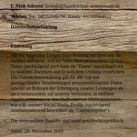
E-Mail-Adresse
: kontakt@hundeschule-ammermann.de
Telefon
: Tel.: 04222/946796 Handy: 0173/9564612
Datenschutzerklärung
Einleitung
Mit der folgenden Datenschutzerklärung möchten wir Sie
darüber aufklären, welche Arten Ihrer personenbezogenen
Daten (nachfolgend auch kurz als "Daten“ bezeichnet) wir
zu welchen Zwecken und in welchem Umfang verarbeiten.
Die Datenschutzerklärung gilt für alle von uns
durchgeführten Verarbeitungen personenbezogener Daten,
sowohl im Rahmen der Erbringung unserer Leistungen als
auch insbesondere auf unseren Webseiten, in mobilen
Applikationen sowie innerhalb externer Onlinepräsenzen,
wie z.B. unserer Social-Media-Profile (nachfolgend
zusammenfassend bezeichnet als "Onlineangebot“).
Die verwendeten Begriffe sind nicht geschlechtsspezifisch.
Stand: 29. November 2019