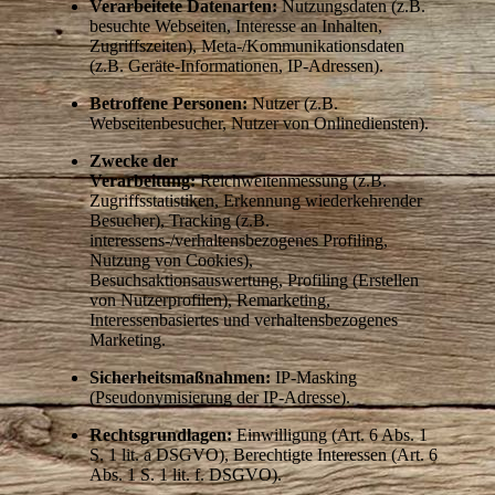
Verarbeitete Datenarten:
Nutzungsdaten (z.B.
besuchte Webseiten, Interesse an Inhalten,
Zugriffszeiten), Meta-/Kommunikationsdaten
(z.B. Geräte-Informationen, IP-Adressen).
Betroffene Personen:
Nutzer (z.B.
Webseitenbesucher, Nutzer von Onlinediensten).
Zwecke der
Verarbeitung:
Reichweitenmessung (z.B.
Zugriffsstatistiken, Erkennung wiederkehrender
Besucher), Tracking (z.B.
interessens-/verhaltensbezogenes Profiling,
Nutzung von Cookies),
Besuchsaktionsauswertung, Profiling (Erstellen
von Nutzerprofilen), Remarketing,
Interessenbasiertes und verhaltensbezogenes
Marketing.
Sicherheitsmaßnahmen:
IP-Masking
(Pseudonymisierung der IP-Adresse).
Rechtsgrundlagen:
Einwilligung (Art. 6 Abs. 1
S. 1 lit. a DSGVO), Berechtigte Interessen (Art. 6
Abs. 1 S. 1 lit. f. DSGVO).