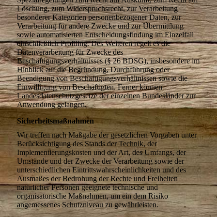
Löschung, zum Widerspruchsrecht, zur Verarbeitung
besonderer Kategorien personenbezogener Daten, zur
Verarbeitung für andere Zwecke und zur Übermittlung
sowie automatisierten Entscheidungsfindung im Einzelfall
einschließlich Profiling. Des Weiteren regelt es die
Datenverarbeitung für Zwecke des
Beschäftigungsverhältnisses (§ 26 BDSG), insbesondere im
Hinblick auf die Begründung, Durchführung oder
Beendigung von Beschäftigungsverhältnissen sowie die
Einwilligung von Beschäftigten. Ferner können
Landesdatenschutzgesetze der einzelnen Bundesländer zur
Anwendung gelangen.
Sicherheitsmaßnahmen
Wir treffen nach Maßgabe der gesetzlichen Vorgaben unter
Berücksichtigung des Stands der Technik, der
Implementierungskosten und der Art, des Umfangs, der
Umstände und der Zwecke der Verarbeitung sowie der
unterschiedlichen Eintrittswahrscheinlichkeiten und des
Ausmaßes der Bedrohung der Rechte und Freiheiten
natürlicher Personen geeignete technische und
organisatorische Maßnahmen, um ein dem Risiko
angemessenes Schutzniveau zu gewährleisten.