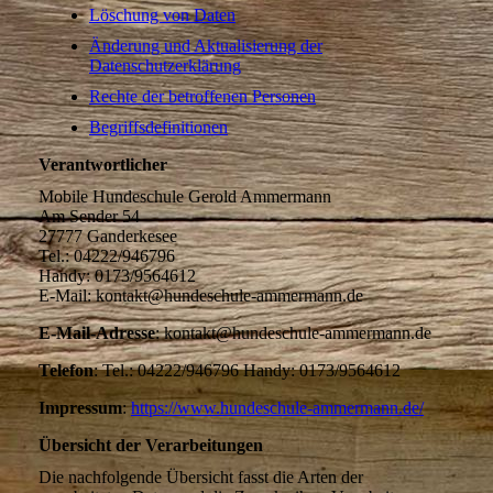
Löschung von Daten
Änderung und Aktualisierung der
Datenschutzerklärung
Rechte der betroffenen Personen
Begriffsdefinitionen
Verantwortlicher
Mobile Hundeschule Gerold Ammermann
Am Sender 54
27777 Ganderkesee
Tel.: 04222/946796
Handy: 0173/9564612
E-Mail: kontakt@hundeschule-ammermann.de
E-Mail-Adresse
: kontakt@hundeschule-ammermann.de
Telefon
: Tel.: 04222/946796 Handy: 0173/9564612
Impressum
:
https://www.hundeschule-ammermann.de/
Übersicht der Verarbeitungen
Die nachfolgende Übersicht fasst die Arten der