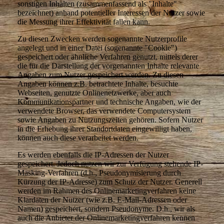
sonstigen Inhalten (zusammenfassend als "Inhalte"
bezeichnet) anhand potentieller Interessen der Nutzer sowie
die Messung ihrer Effektivität fallen kann.
Zu diesen Zwecken werden sogenannte Nutzerprofile
angelegt und in einer Datei (sogenannte "Cookie")
gespeichert oder ähnliche Verfahren genutzt, mittels derer
die für die Darstellung der vorgenannten Inhalte relevante
Angaben zum Nutzer gespeichert werden. Zu diesen
Angaben können z.B. betrachtete Inhalte, besuchte
Webseiten, genutzte Onlinenetzwerke, aber auch
Kommunikationspartner und technische Angaben, wie der
verwendete Browser, das verwendete Computersystem
sowie Angaben zu Nutzungszeiten gehören. Sofern Nutzer
in die Erhebung ihrer Standortdaten eingewilligt haben,
können auch diese verarbeitet werden.
Es werden ebenfalls die IP-Adressen der Nutzer
gespeichert. Jedoch nutzen wir zur Verfügung stehende IP-
Masking-Verfahren (d.h., Pseudonymisierung durch
Kürzung der IP-Adresse) zum Schutz der Nutzer. Generell
werden im Rahmen des Onlinemarketingverfahren keine
Klardaten der Nutzer (wie z.B. E-Mail-Adressen oder
Namen) gespeichert, sondern Pseudonyme. D.h., wir als
auch die Anbieter der Onlinemarketingverfahren kennen