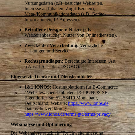
Nutzungsdaten (z.B. besuchte Webseiten,
Interesse an Inhalten, Zugriffszeiten),
Meta-/Kommunikationsdaten (z.B. Geräte-
Informationen, IP-Adressen).
Betroffene Personen:
Nutzer (z.B.
Webseitenbesucher, Nutzer von Onlinediensten).
Zwecke der Verarbeitung:
Vertragliche
Leistungen und Service.
Rechtsgrundlagen:
Berechtigte Interessen (Art.
6 Abs. 1 S. 1 lit. f. DSGVO).
Eingesetzte Dienste und Diensteanbieter:
1&1 IONOS:
Hostingplattform für E-Commerce
/ Websites; Dienstanbieter: 1&1 IONOS SE,
Elgendorfer Str. 57, 56410 Montabaur,
Deutschland; Website:
https://www.ionos.de
;
Datenschutzerklärung:
https://www.ionos.de/terms-gtc/terms-privacy
.
Webanalyse und Optimierung
Die Webanalyse (auch als "Reichweitenmessung"