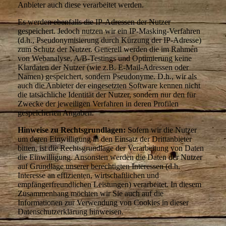
Anbieter auch diese verarbeitet werden.
Es werden ebenfalls die IP-Adressen der Nutzer
gespeichert. Jedoch nutzen wir ein IP-Masking-Verfahren
(d.h., Pseudonymisierung durch Kürzung der IP-Adresse)
zum Schutz der Nutzer. Generell werden die im Rahmen
von Webanalyse, A/B-Testings und Optimierung keine
Klardaten der Nutzer (wie z.B. E-Mail-Adressen oder
Namen) gespeichert, sondern Pseudonyme. D.h., wir als
auch die Anbieter der eingesetzten Software kennen nicht
die tatsächliche Identität der Nutzer, sondern nur den für
Zwecke der jeweiligen Verfahren in deren Profilen
gespeicherten Angaben.
Hinweise zu Rechtsgrundlagen:
Sofern wir die Nutzer
um deren Einwilligung in den Einsatz der Drittanbieter
bitten, ist die Rechtsgrundlage der Verarbeitung von Daten
die Einwilligung. Ansonsten werden die Daten der Nutzer
auf Grundlage unserer berechtigten Interessen (d.h.
Interesse an effizienten, wirtschaftlichen und
empfängerfreundlichen Leistungen) verarbeitet. In diesem
Zusammenhang möchten wir Sie auch auf die
Informationen zur Verwendung von Cookies in dieser
Datenschutzerklärung hinweisen.