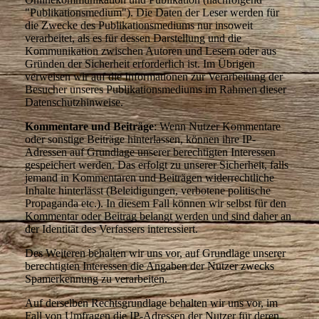
"Publikationsmedium"). Die Daten der Leser werden für
die Zwecke des Publikationsmediums nur insoweit
verarbeitet, als es für dessen Darstellung und die
Kommunikation zwischen Autoren und Lesern oder aus
Gründen der Sicherheit erforderlich ist. Im Übrigen
verweisen wir auf die Informationen zur Verarbeitung der
Besucher unseres Publikationsmediums im Rahmen dieser
Datenschutzhinweise.
Kommentare und Beiträge
: Wenn Nutzer Kommentare
oder sonstige Beiträge hinterlassen, können ihre IP-
Adressen auf Grundlage unserer berechtigten Interessen
gespeichert werden. Das erfolgt zu unserer Sicherheit, falls
jemand in Kommentaren und Beiträgen widerrechtliche
Inhalte hinterlässt (Beleidigungen, verbotene politische
Propaganda etc.). In diesem Fall können wir selbst für den
Kommentar oder Beitrag belangt werden und sind daher an
der Identität des Verfassers interessiert.
Des Weiteren behalten wir uns vor, auf Grundlage unserer
berechtigten Interessen die Angaben der Nutzer zwecks
Spamerkennung zu verarbeiten.
Auf derselben Rechtsgrundlage behalten wir uns vor, im
Fall von Umfragen die IP-Adressen der Nutzer für deren