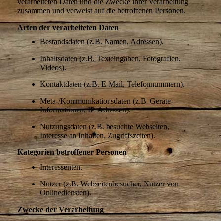
verarbeiteten Daten und die Zwecke ihrer Verarbeitung
zusammen und verweist auf die betroffenen Personen.
Arten der verarbeiteten Daten
Bestandsdaten (z.B. Namen, Adressen).
Inhaltsdaten (z.B. Texteingaben, Fotografien,
Videos).
Kontaktdaten (z.B. E-Mail, Telefonnummern).
Meta-/Kommunikationsdaten (z.B. Geräte-
Informationen, IP-Adressen).
Nutzungsdaten (z.B. besuchte Webseiten,
Interesse an Inhalten, Zugriffszeiten).
Kategorien betroffener Personen
Interessenten.
Nutzer (z.B. Webseitenbesucher, Nutzer von
Onlinediensten).
Zwecke der Verarbeitung