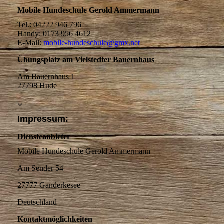
Mobile Hundeschule Gerold Ammermann
Tel.: 04222 946 796
Handy: 0173 956 4612
E-Mail:
mobile-hundeschule@gmx.net
Übungsplatz am Vielstedter Bauernhaus
Am Bauernhaus 1
27798 Hude
Impressum:
Diensteanbieter
Mobile Hundeschule Gerold Ammermann
Am Sender 54
27777 Ganderkesee
Deutschland
Kontaktmöglichkeiten