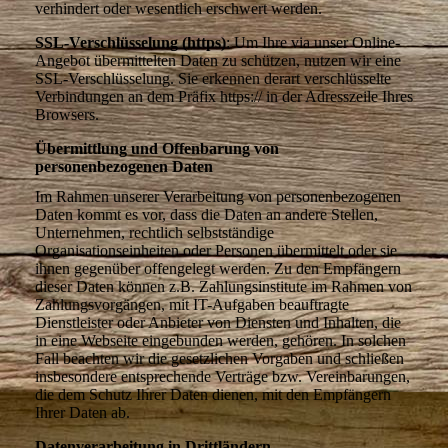
verhindert oder wesentlich erschwert werden.
SSL-Verschlüsselung (https)
: Um Ihre via unser Online-
Angebot übermittelten Daten zu schützen, nutzen wir eine
SSL-Verschlüsselung. Sie erkennen derart verschlüsselte
Verbindungen an dem Präfix https:// in der Adresszeile Ihres
Browsers.
Übermittlung und Offenbarung von
personenbezogenen Daten
Im Rahmen unserer Verarbeitung von personenbezogenen
Daten kommt es vor, dass die Daten an andere Stellen,
Unternehmen, rechtlich selbstständige
Organisationseinheiten oder Personen übermittelt oder sie
ihnen gegenüber offengelegt werden. Zu den Empfängern
dieser Daten können z.B. Zahlungsinstitute im Rahmen von
Zahlungsvorgängen, mit IT-Aufgaben beauftragte
Dienstleister oder Anbieter von Diensten und Inhalten, die
in eine Webseite eingebunden werden, gehören. In solchen
Fall beachten wir die gesetzlichen Vorgaben und schließen
insbesondere entsprechende Verträge bzw. Vereinbarungen,
die dem Schutz Ihrer Daten dienen, mit den Empfängern
Ihrer Daten ab.
Datenverarbeitung in Drittländern