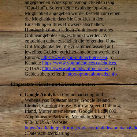
angegebenen Widerspruchsmöglichkeiten (sog.
"Opt-Out"). Sofern keine explizite Opt-Out-
Möglichkeit angegeben wurde, besteht zum einen
die Möglichkeit, dass Sie Cookies in den
Einstellungen Ihres Browsers abschalten.
Hierdurch können jedoch Funktionen unseres
Onlineangebotes eingeschränkt werden. Wir
empfehlen daher zusätzlich die folgenden Opt-
Out-Möglichkeiten, die zusammenfassend auf
jeweilige Gebiete gerichtet angeboten werden: a)
Europa:
https://www.youronlinechoices.eu
. b)
Kanada:
https://www.youradchoices.ca/choices
.
c) USA:
https://www.aboutads.info/choices
. d)
Gebietsübergreifend:
http://optout.aboutads.info
.
Eingesetzte Dienste und Diensteanbieter:
Google Analytics:
Onlinemarketing und
Webanalyse; Dienstanbieter: Google Ireland
Limited, Gordon House, Barrow Street, Dublin 4,
Irland, Mutterunternehmen: Google LLC, 1600
Amphitheatre Parkway, Mountain View, CA
94043, USA; Website:
https://marketingplatform.google.com/intl/de/about/analyti
; Datenschutzerklärung: