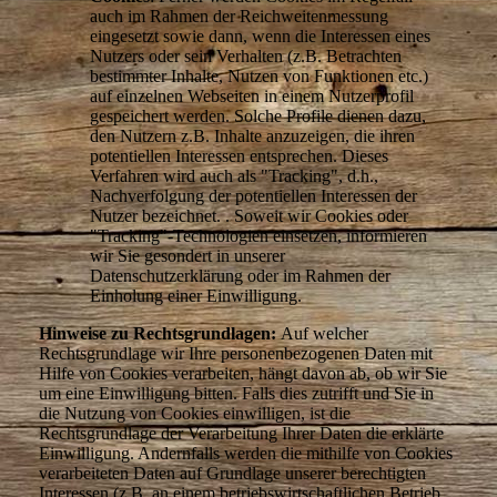
auch im Rahmen der Reichweitenmessung
eingesetzt sowie dann, wenn die Interessen eines
Nutzers oder sein Verhalten (z.B. Betrachten
bestimmter Inhalte, Nutzen von Funktionen etc.)
auf einzelnen Webseiten in einem Nutzerprofil
gespeichert werden. Solche Profile dienen dazu,
den Nutzern z.B. Inhalte anzuzeigen, die ihren
potentiellen Interessen entsprechen. Dieses
Verfahren wird auch als "Tracking", d.h.,
Nachverfolgung der potentiellen Interessen der
Nutzer bezeichnet. . Soweit wir Cookies oder
"Tracking"-Technologien einsetzen, informieren
wir Sie gesondert in unserer
Datenschutzerklärung oder im Rahmen der
Einholung einer Einwilligung.
Hinweise zu Rechtsgrundlagen:
Auf welcher
Rechtsgrundlage wir Ihre personenbezogenen Daten mit
Hilfe von Cookies verarbeiten, hängt davon ab, ob wir Sie
um eine Einwilligung bitten. Falls dies zutrifft und Sie in
die Nutzung von Cookies einwilligen, ist die
Rechtsgrundlage der Verarbeitung Ihrer Daten die erklärte
Einwilligung. Andernfalls werden die mithilfe von Cookies
verarbeiteten Daten auf Grundlage unserer berechtigten
Interessen (z.B. an einem betriebswirtschaftlichen Betrieb