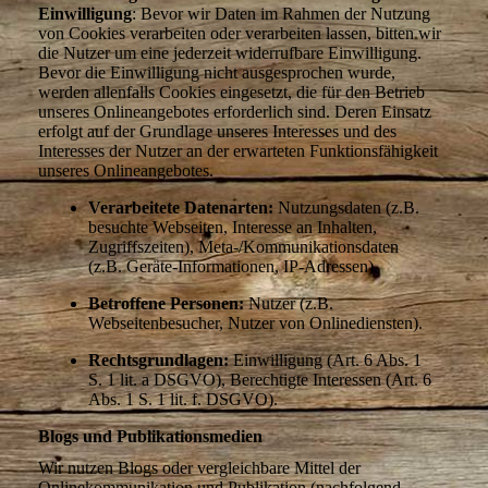
Einwilligung
: Bevor wir Daten im Rahmen der Nutzung
von Cookies verarbeiten oder verarbeiten lassen, bitten wir
die Nutzer um eine jederzeit widerrufbare Einwilligung.
Bevor die Einwilligung nicht ausgesprochen wurde,
werden allenfalls Cookies eingesetzt, die für den Betrieb
unseres Onlineangebotes erforderlich sind. Deren Einsatz
erfolgt auf der Grundlage unseres Interesses und des
Interesses der Nutzer an der erwarteten Funktionsfähigkeit
unseres Onlineangebotes.
Verarbeitete Datenarten:
Nutzungsdaten (z.B.
besuchte Webseiten, Interesse an Inhalten,
Zugriffszeiten), Meta-/Kommunikationsdaten
(z.B. Geräte-Informationen, IP-Adressen).
Betroffene Personen:
Nutzer (z.B.
Webseitenbesucher, Nutzer von Onlinediensten).
Rechtsgrundlagen:
Einwilligung (Art. 6 Abs. 1
S. 1 lit. a DSGVO), Berechtigte Interessen (Art. 6
Abs. 1 S. 1 lit. f. DSGVO).
Blogs und Publikationsmedien
Wir nutzen Blogs oder vergleichbare Mittel der
Onlinekommunikation und Publikation (nachfolgend