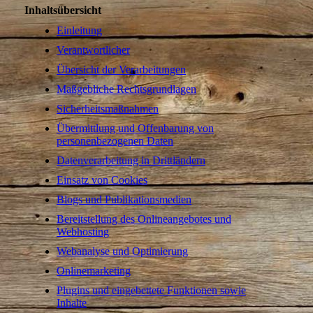
Inhaltsübersicht
Einleitung
Verantwortlicher
Übersicht der Verarbeitungen
Maßgebliche Rechtsgrundlagen
Sicherheitsmaßnahmen
Übermittlung und Offenbarung von
personenbezogenen Daten
Datenverarbeitung in Drittländern
Einsatz von Cookies
Blogs und Publikationsmedien
Bereitstellung des Onlineangebotes und
Webhosting
Webanalyse und Optimierung
Onlinemarketing
Plugins und eingebettete Funktionen sowie
Inhalte