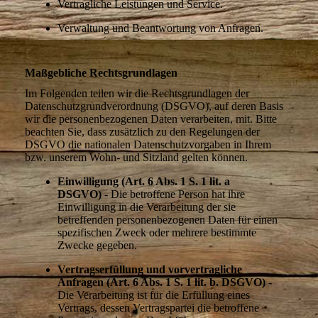
Vertragliche Leistungen und Service.
Verwaltung und Beantwortung von Anfragen.
Maßgebliche Rechtsgrundlagen
Im Folgenden teilen wir die Rechtsgrundlagen der
Datenschutzgrundverordnung (DSGVO), auf deren Basis
wir die personenbezogenen Daten verarbeiten, mit. Bitte
beachten Sie, dass zusätzlich zu den Regelungen der
DSGVO die nationalen Datenschutzvorgaben in Ihrem
bzw. unserem Wohn- und Sitzland gelten können.
Einwilligung (Art. 6 Abs. 1 S. 1 lit. a
DSGVO)
- Die betroffene Person hat ihre
Einwilligung in die Verarbeitung der sie
betreffenden personenbezogenen Daten für einen
spezifischen Zweck oder mehrere bestimmte
Zwecke gegeben.
Vertragserfüllung und vorvertragliche
Anfragen (Art. 6 Abs. 1 S. 1 lit. b. DSGVO)
-
Die Verarbeitung ist für die Erfüllung eines
Vertrags, dessen Vertragspartei die betroffene