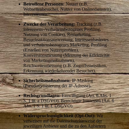
Betroffene Personen:
Nutzer (z.B.
Webseitenbesucher, Nutzer von Onlinediensten),
Interessenten.
Zwecke der Verarbeitung:
Tracking (z.B.
interessens-/verhaltensbezogenes Profiling,
Nutzung von Cookies), Remarketing,
Besuchsaktionsauswertung, Interessenbasiertes
und verhaltensbezogenes Marketing, Profiling
(Erstellen von Nutzerprofilen),
Konversionsmessung (Messung der Effektivität
von Marketingmaßnahmen),
Reichweitenmessung (z.B. Zugriffsstatistiken,
Erkennung wiederkehrender Besucher).
Sicherheitsmaßnahmen:
IP-Masking
(Pseudonymisierung der IP-Adresse).
Rechtsgrundlagen:
Einwilligung (Art. 6 Abs. 1
S. 1 lit. a DSGVO), Berechtigte Interessen (Art. 6
Abs. 1 S. 1 lit. f. DSGVO).
Widerspruchsmöglichkeit (Opt-Out):
Wir
verweisen auf die Datenschutzhinweise der
jeweiligen Anbieter und die zu den Anbietern