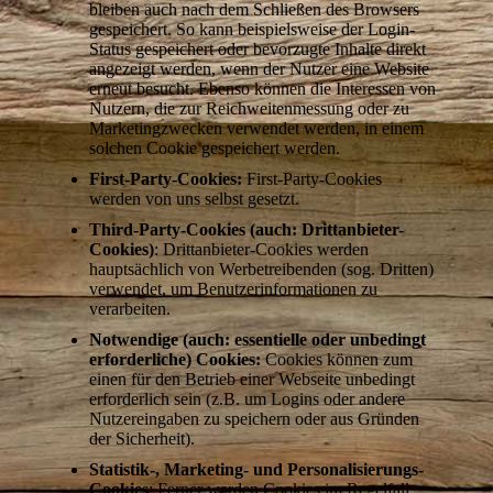
bleiben auch nach dem Schließen des Browsers
gespeichert. So kann beispielsweise der Login-
Status gespeichert oder bevorzugte Inhalte direkt
angezeigt werden, wenn der Nutzer eine Website
erneut besucht. Ebenso können die Interessen von
Nutzern, die zur Reichweitenmessung oder zu
Marketingzwecken verwendet werden, in einem
solchen Cookie gespeichert werden.
First-Party-Cookies:
First-Party-Cookies
werden von uns selbst gesetzt.
Third-Party-Cookies (auch: Drittanbieter-
Cookies)
: Drittanbieter-Cookies werden
hauptsächlich von Werbetreibenden (sog. Dritten)
verwendet, um Benutzerinformationen zu
verarbeiten.
Notwendige (auch: essentielle oder unbedingt
erforderliche) Cookies:
Cookies können zum
einen für den Betrieb einer Webseite unbedingt
erforderlich sein (z.B. um Logins oder andere
Nutzereingaben zu speichern oder aus Gründen
der Sicherheit).
Statistik-, Marketing- und Personalisierungs-
Cookies
: Ferner werden Cookies im Regelfall