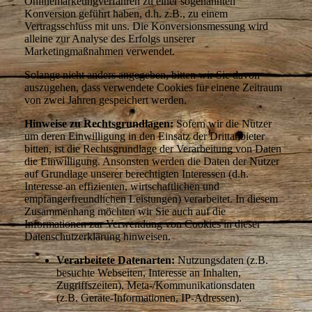
Onlinemarketingverfahren zu einer sogenannten
Konversion geführt haben, d.h. z.B., zu einem
Vertragsschluss mit uns. Die Konversionsmessung wird
alleine zur Analyse des Erfolgs unserer
Marketingmaßnahmen verwendet.
Solange nicht anders angegeben, bitten wir Sie davon
auszugehen, dass verwendete Cookies für einene Zeitraum
von zwei Jahren gespeichert werden.
Hinweise zu Rechtsgrundlagen:
Sofern wir die Nutzer
um deren Einwilligung in den Einsatz der Drittanbieter
bitten, ist die Rechtsgrundlage der Verarbeitung von Daten
die Einwilligung. Ansonsten werden die Daten der Nutzer
auf Grundlage unserer berechtigten Interessen (d.h.
Interesse an effizienten, wirtschaftlichen und
empfängerfreundlichen Leistungen) verarbeitet. In diesem
Zusammenhang möchten wir Sie auch auf die
Informationen zur Verwendung von Cookies in dieser
Datenschutzerklärung hinweisen.
Verarbeitete Datenarten:
Nutzungsdaten (z.B.
besuchte Webseiten, Interesse an Inhalten,
Zugriffszeiten), Meta-/Kommunikationsdaten
(z.B. Geräte-Informationen, IP-Adressen).