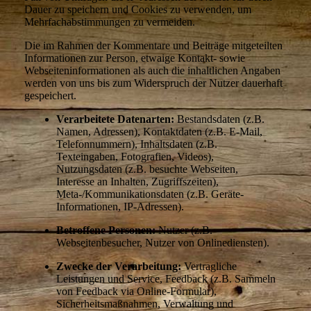
Dauer zu speichern und Cookies zu verwenden, um
Mehrfachabstimmungen zu vermeiden.
Die im Rahmen der Kommentare und Beiträge mitgeteilten
Informationen zur Person, etwaige Kontakt- sowie
Webseiteninformationen als auch die inhaltlichen Angaben
werden von uns bis zum Widerspruch der Nutzer dauerhaft
gespeichert.
Verarbeitete Datenarten:
Bestandsdaten (z.B.
Namen, Adressen), Kontaktdaten (z.B. E-Mail,
Telefonnummern), Inhaltsdaten (z.B.
Texteingaben, Fotografien, Videos),
Nutzungsdaten (z.B. besuchte Webseiten,
Interesse an Inhalten, Zugriffszeiten),
Meta-/Kommunikationsdaten (z.B. Geräte-
Informationen, IP-Adressen).
Betroffene Personen:
Nutzer (z.B.
Webseitenbesucher, Nutzer von Onlinediensten).
Zwecke der Verarbeitung:
Vertragliche
Leistungen und Service, Feedback (z.B. Sammeln
von Feedback via Online-Formular),
Sicherheitsmaßnahmen, Verwaltung und